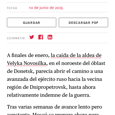
10 de junio de 2025
FECHA
GUARDAR
DESCARGAR PDF
COMPARTIR
A finales de enero,
la caída de la aldea de
Velyka Novosilka
, en el noroeste del óblast
Suscríbase
→
de Donetsk, parecía abrir el camino a una
avanzada del ejército ruso hacia la vecina
región de Dnipropetrovsk, hasta ahora
relativamente indemne de la guerra.
Tras varias semanas de avance lento pero
constante, Moscú se prepara ahora para