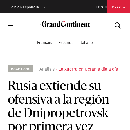
Edición Española
LOGIN
OFERTA
Français
Español
Italiano
Análisis
La guerra en Ucrania día a día
HACE 1 AÑO
Rusia extiende su
ofensiva a la región
de Dnipropetrovsk
por primera vez