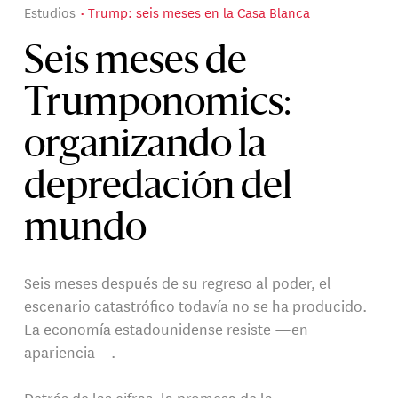
Estudios
Trump: seis meses en la Casa Blanca
Seis meses de
Trumponomics:
organizando la
depredación del
mundo
Seis meses después de su regreso al poder, el
escenario catastrófico todavía no se ha producido.
La economía estadounidense resiste —en
apariencia—.
Detrás de las cifras, la promesa de la