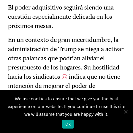
El poder adquisitivo seguirá siendo una
cuestión especialmente delicada en los
próximos meses.
En un contexto de gran incertidumbre, la
administración de Trump se niega a activar
otras palancas que podrían aliviar el
presupuesto de los hogares. Su hostilidad
hacia los sindicatos
indica que no tiene
19
intención de mejorar el poder de
negociación de los trabajadores, y el efecto
We use cookies to ensure that we give you the best
redistributivo de sus políticas comerciales
experience on our website. If you continue to use this site
y presupuestarias es muy desigual.
En
we will assume that you are happy with it.
20
conjunto, la reforma fiscal («One Big
Ok
Beautiful Bill Act») y los aranceles reducen