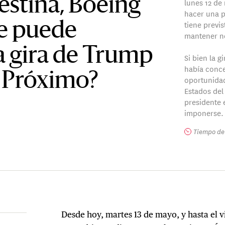
estina, Boeing
lunes 12 de
hacer una p
tiene previs
e puede
mantener ne
a gira de Trump
Si bien la 
había conc
 Próximo?
oportunidad
Estados del
presidente 
imponerse.
Tiempo de 
Desde hoy, martes 13 de mayo, y hasta el 