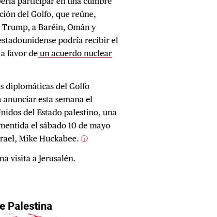
ería participar en una cumbre
ción del Golfo, que reúne,
rá Trump, a Baréin, Omán y
estadounidense podría recibir el
 a favor de
un acuerdo nuclear
es diplomáticas del Golfo
 anunciar esta semana el
nidos del Estado palestino, una
smentida el sábado 10 de mayo
srael, Mike Huckabee.
3
a visita a Jerusalén.