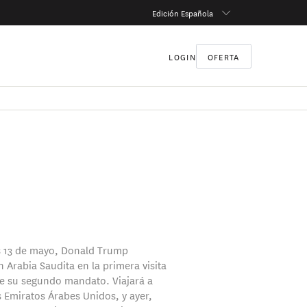
Edición Española
LOGIN
OFERTA
s 13 de mayo, Donald Trump
n Arabia Saudita en la primera visita
e su segundo mandato. Viajará a
s Emiratos Árabes Unidos, y ayer,