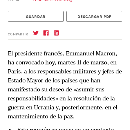
GUARDAR
DESCARGAR PDF
COMPARTIR
El presidente francés, Emmanuel Macron,
ha convocado hoy, martes 11 de marzo, en
Suscríbase
→
París, a los responsables militares y jefes de
Estado Mayor de los países que han
manifestado su deseo de «asumir sus
responsabilidades» en la resolución de la
guerra en Ucrania y, posteriormente, en el
mantenimiento de la paz.
Esta reunión se inicia en un contexto