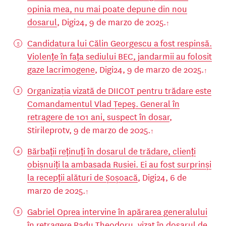
opinia mea, nu mai poate depune din nou
dosarul
, Digi24, 9 de marzo de 2025.
Candidatura lui Călin Georgescu a fost respinsă.
Violențe în fața sediului BEC, jandarmii au folosit
gaze lacrimogene
, Digi24, 9 de marzo de 2025.
Organizaţia vizată de DIICOT pentru trădare este
Comandamentul Vlad Ţepeş. General în
retragere de 101 ani, suspect în dosar
,
Stirileprotv, 9 de marzo de 2025.
Bărbații reținuți în dosarul de trădare, clienți
obișnuiți la ambasada Rusiei. Ei au fost surprinși
la recepții alături de Șoșoacă
, Digi24, 6 de
marzo de 2025.
Gabriel Oprea intervine în apărarea generalului
în retragere Radu Theodoru, vizat în dosarul de