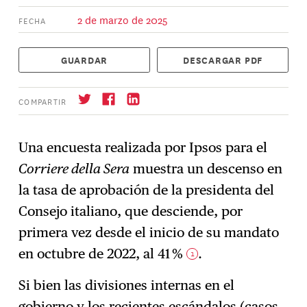
2 de marzo de 2025
FECHA
GUARDAR
DESCARGAR PDF
COMPARTIR
Una encuesta realizada por Ipsos para el
Corriere della Sera
muestra un descenso en
Suscríbase
→
la tasa de aprobación de la presidenta del
Consejo italiano, que desciende, por
primera vez desde el inicio de su mandato
en octubre de 2022, al 41 %
.
1
Si bien las divisiones internas en el
gobierno y los recientes escándalos (casos