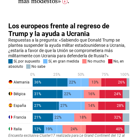
más modestos»
.
6