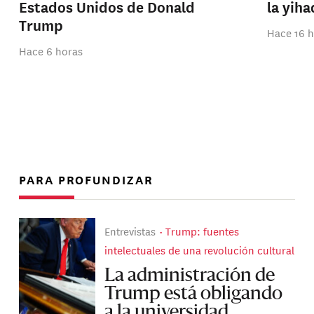
Estados Unidos de Donald
la yih
Trump
Hace 16 
Hace 6 horas
PARA PROFUNDIZAR
Entrevistas
Trump: fuentes
intelectuales de una revolución cultural
La administración de
Trump está obligando
a la universidad