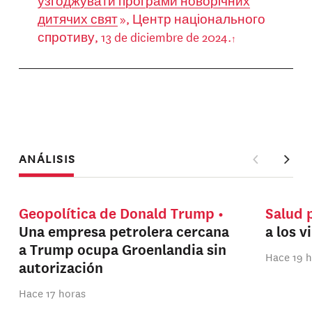
узгоджувати програми новорічних
дитячих свят
», Центр національного
спротиву, 13 de diciembre de 2024.
ANÁLISIS
Geopolítica de Donald Trump
Salud 
Una empresa petrolera cercana
a los v
a Trump ocupa Groenlandia sin
Hace 19 
autorización
Hace 17 horas