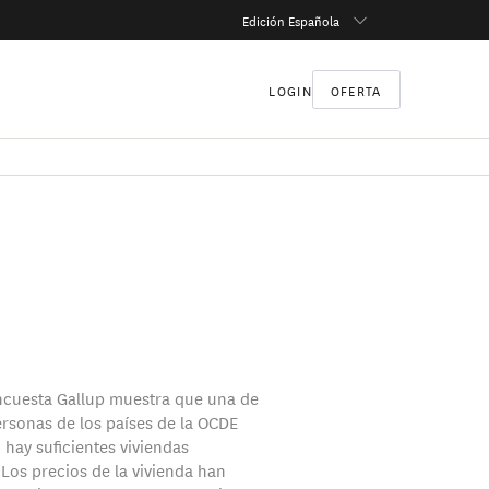
Edición Española
LOGIN
OFERTA
ncuesta Gallup muestra que una de
rsonas de los países de la OCDE
 hay suficientes viviendas
 Los precios de la vivienda han