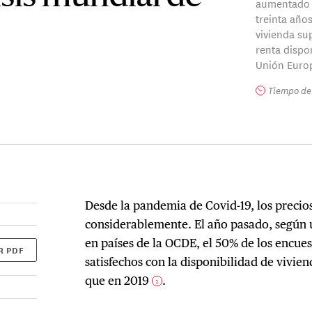
aumentado 
treinta año
vivienda su
renta dispo
Unión Euro
Tiempo de 
Desde la pandemia de Covid-19, los precio
considerablemente. El año pasado, según 
en países de la OCDE, el 50% de los encue
R PDF
satisfechos con la disponibilidad de vivie
que en 2019
.
1