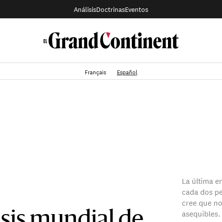
Análisis
Doctrinas
Eventos
Français
Español
La última e
cada dos pe
cree que no
asequibles.
isis mundial de