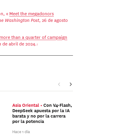
on, «
Meet the megadonors
he Washington Post
, 26 de agosto
more than a quarter of campaign
21 de abril de 2024.
Asia Oriental
Con V4-Flash,
Mediterráneo
¿Han si
DeepSeek apuesta por la IA
redes sociales las que 
barata y no por la carrera
organizado la avalanch
por la potencia
hacia Ceuta?
Hace 1 día
Hace 1 día