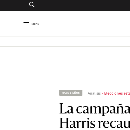
Menu
Análisis
Elecciones es
HACE 2 AÑOS
La campaña
Harris reca