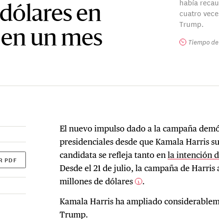
había recau
 dólares en
cuatro vec
Trump.
 en un mes
Tiempo de 
El nuevo impulso dado a la campaña demóc
presidenciales desde que Kamala Harris s
candidata se refleja tanto en
la intención 
R PDF
Desde el 21 de julio, la campaña de Harri
millones de dólares
.
1
Kamala Harris ha ampliado considerableme
Trump.