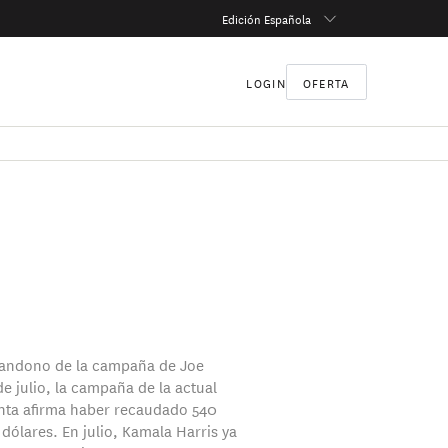
Edición Española
LOGIN
OFERTA
bandono de la campaña de Joe
de julio, la campaña de la actual
nta afirma haber recaudado 540
dólares. En julio, Kamala Harris ya