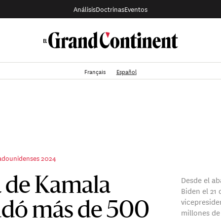
Análisis
Doctrinas
Eventos
Français
Español
tadounidenses 2024
Desde el a
 de Kamala
Biden el 21 
vicepreside
udó más de 500
millones de 