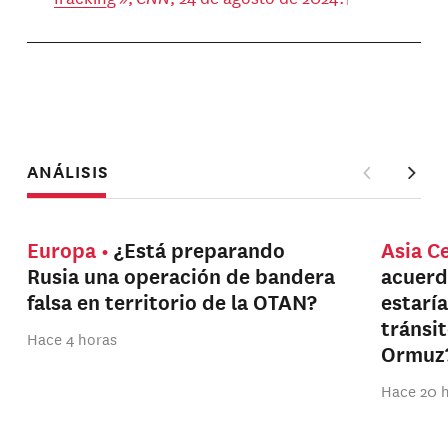
ANÁLISIS
Europa
¿Está preparando
Asia C
Rusia una operación de bandera
acuerd
falsa en territorio de la OTAN?
estarí
tránsi
Hace 4 horas
Ormuz
Hace 20 