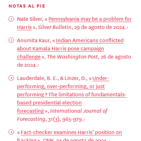
NOTAS AL PIE
Nate Silver, «
Pennsylvania may be a problem for
Harris
»,
Silver Bulletin,
29 de agosto de 2024.
Anumita Kaur, «
Indian Americans conflicted
about Kamala Harris pose campaign
challenge
»,
The Washington Post
, 26 de agosto
de 2024.
Lauderdale, B. E., & Linzer, D., «
Under-
performing, over-performing, or just
performing ? The limitations of fundamentals-
based presidential election
forecasting
»,
International Journal of
Forecasting
, 31(3), 965-979.
«
Fact-checker examines Harris’ position on
fracking
»,
CNN
, 24 de agosto de 2024.