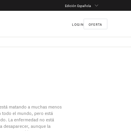
Edición Española
LOGIN
OFERTA
9 está matando a muchas menos
 todo el mundo, pero está
do. La enfermedad no está
a desaparecer, aunque la