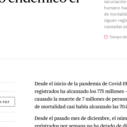
vacunación 
humano han
de mortali
siguen regi
causadas po
Tiempo de 
Desde el inicio de la pandemia de Covid-1
registrados ha alcanzado los 775 millones 
causado la muerte de 7 millones de person
R PDF
de mortalidad casi había alcanzado las 7
Desde el pasado mes de diciembre, el núm
registrados por semana no ha dejado de d