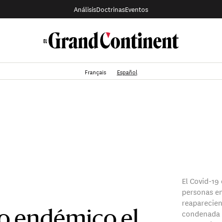
Análisis
Doctrinas
Eventos
Français
Español
El Covid-1
personas en
reaparecien
condenada 
to endémico el