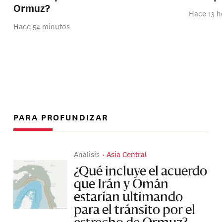
Ormuz?
Hace 13 h
Hace 54 minutos
PARA PROFUNDIZAR
Análisis
Asia Central
¿Qué incluye el acuerdo
que Irán y Omán
estarían ultimando
para el tránsito por el