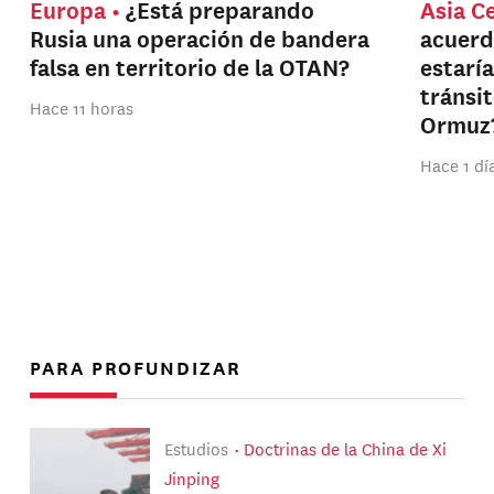
Europa
¿Está preparando
Asia C
Rusia una operación de bandera
acuerd
falsa en territorio de la OTAN?
estarí
tránsi
Hace 11 horas
Ormuz
Hace 1 dí
PARA PROFUNDIZAR
Estudios
Doctrinas de la China de Xi
Jinping