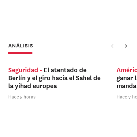
ANÁLISIS
Seguridad
El atentado de
Améri
Berlín y el giro hacia el Sahel de
ganar 
la yihad europea
manda
Hace 5 horas
Hace 7 h