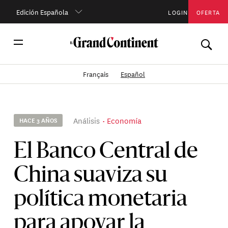
Edición Española
LOGIN
OFERTA
Français
Español
Análisis
Economía
HACE 3 AÑOS
El Banco Central de
China suaviza su
política monetaria
para apoyar la