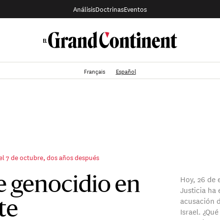
Análisis
Doctrinas
Eventos
Français
Español
 el 7 de octubre, dos años después
Hoy, 26 de 
 genocidio en
Justicia ha 
acusación d
te
Israel. ¿Qu