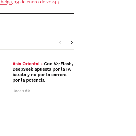
 belga
, 19 de enero de 2024.
Asia Oriental
Con V4-Flash,
Mediterráneo
¿Han si
DeepSeek apuesta por la IA
redes sociales las que 
barata y no por la carrera
organizado la avalanch
por la potencia
hacia Ceuta?
Hace 1 día
Hace 2 días