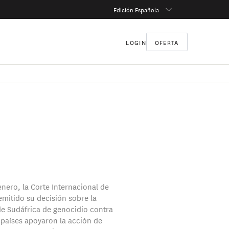
Edición Española
LOGIN
OFERTA
enero, la Corte Internacional de
emitido su decisión sobre la
e Sudáfrica de genocidio contra
é países apoyaron la acción de