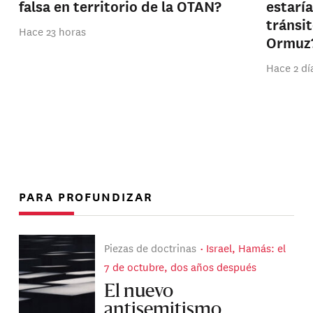
falsa en territorio de la OTAN?
estarí
tránsi
Hace 23 horas
Ormuz
Hace 2 dí
PARA PROFUNDIZAR
Piezas de doctrinas
Israel, Hamás: el
7 de octubre, dos años después
El nuevo
antisemitismo