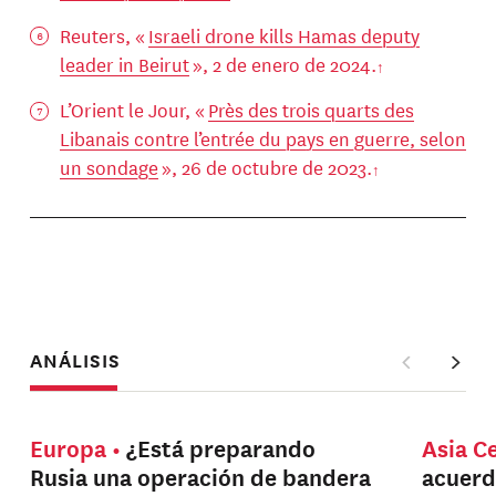
Reuters, «
Israeli drone kills Hamas deputy
leader in Beirut
», 2 de enero de 2024.
L’Orient le Jour, «
Près des trois quarts des
Libanais contre l’entrée du pays en guerre, selon
un sondage
», 26 de octubre de 2023.
ANÁLISIS
Europa
¿Está preparando
Asia C
Rusia una operación de bandera
acuerd