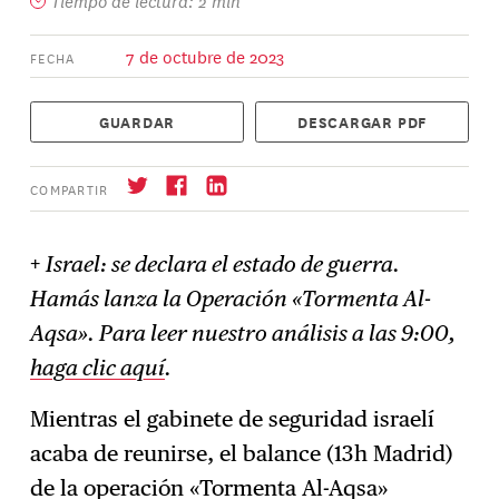
Tiempo de lectura: 2 min
7 de octubre de 2023
FECHA
GUARDAR
DESCARGAR PDF
COMPARTIR
+
Israel: se declara el estado de guerra.
Hamás lanza la Operación «Tormenta Al-
Suscríbase
→
Aqsa». Para leer nuestro análisis a las 9:00,
haga clic aquí
.
Mientras el gabinete de seguridad israelí
acaba de reunirse, el balance (13h Madrid)
de la operación «Tormenta Al-Aqsa»