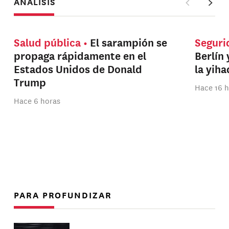
ANÁLISIS
Salud pública
El sarampión se
Seguri
propaga rápidamente en el
Berlín 
Estados Unidos de Donald
la yih
Trump
Hace 16 
Hace 6 horas
PARA PROFUNDIZAR