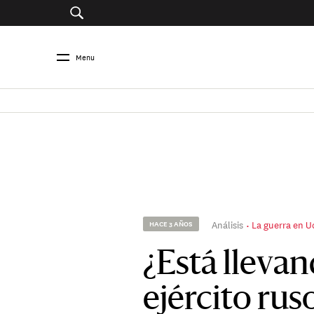
Menu
Análisis
La guerra en Uc
HACE 3 AÑOS
¿Está llevan
ejército rus