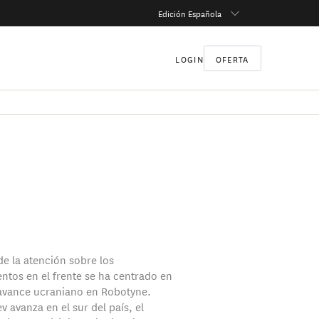
Edición Española
LOGIN
OFERTA
de la atención sobre los
ntos en el frente se ha centrado en
 avance ucraniano en Robotyne.
v avanza en el sur del país, el