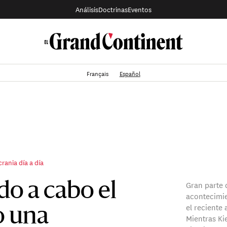
Análisis
Doctrinas
Eventos
Français
Español
rania día a día
Gran parte 
do a cabo el
acontecimie
el reciente
o una
Mientras Kie