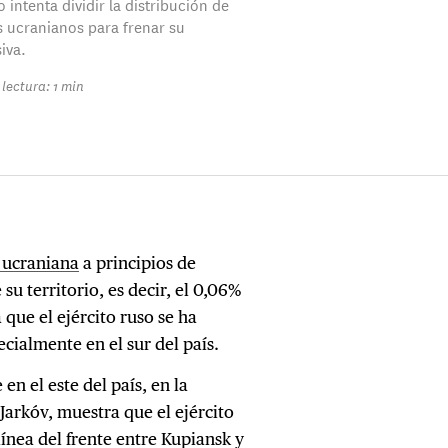
o intenta dividir la distribución de
s ucranianos para frenar su
iva.
lectura: 1 min
 ucraniana
a principios de
u territorio, es decir, el 0,06%
a que el ejército ruso se ha
pecialmente en el sur del país.
n el este del país, en la
Jarkóv, muestra que el ejército
ínea del frente entre Kupiansk y