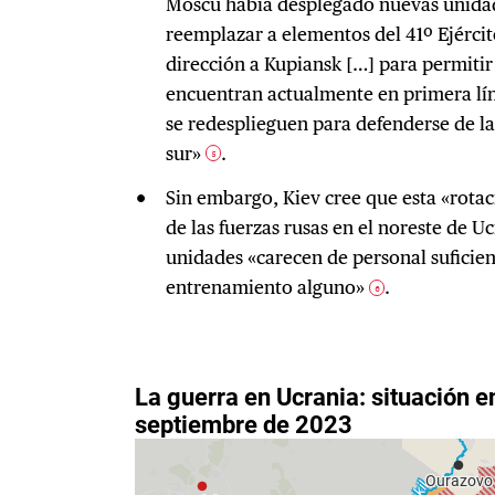
Moscú había desplegado nuevas unidade
reemplazar a elementos del 41º Ejérc
dirección a Kupiansk […] para permitir
encuentran actualmente en primera lín
se redesplieguen para defenderse de la
sur»
.
5
Sin embargo, Kiev cree que esta «rotac
de las fuerzas rusas en el noreste de U
unidades «carecen de personal suficie
entrenamiento alguno»
.
6