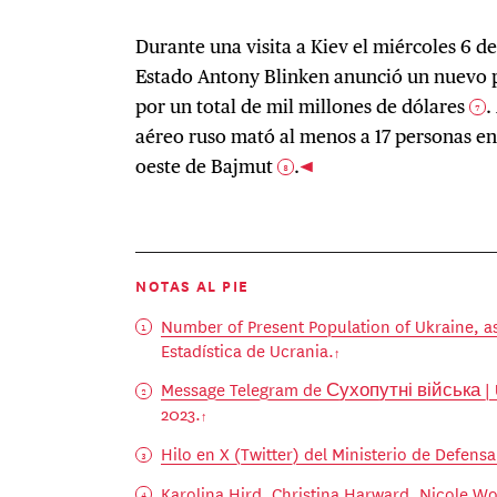
Durante una visita a Kiev el miércoles 6 d
Estado Antony Blinken anunció un nuevo 
por un total de mil millones de dólares
.
7
aéreo ruso mató al menos a 17 personas en 
oeste de Bajmut
.
8
NOTAS AL PIE
Number of Present Population of Ukraine, as
Estadística de Ucrania.
Message Telegram de Сухопутні війська | 
2023.
Hilo en X (Twitter) del Ministerio de Defensa
Karolina Hird, Christina Harward, Nicole W