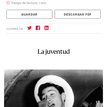
Tiempo de lectura: 1 min
GUARDAR
DESCARGAR PDF
COMPARTIR
La juventud
Suscríbase
→