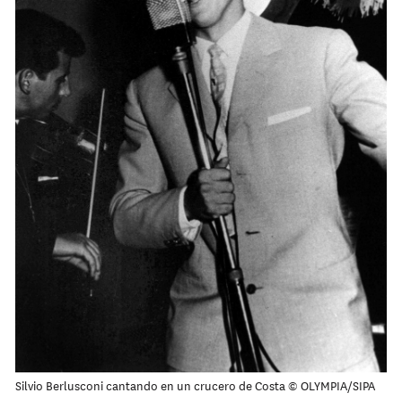
Silvio Berlusconi cantando en un crucero de Costa © OLYMPIA/SIPA