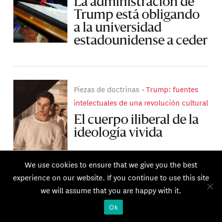
La administración de
Trump está obligando
a la universidad
estadounidense a ceder
Piezas de doctrinas
Trump: fuentes
intelectuales de una revolución cultural
El cuerpo iliberal de la
ideología vivida
We use cookies to ensure that we give you the best
experience on our website. If you continue to use this site
we will assume that you are happy with it.
Estudios
Vocabulario de la extrema
Ok
derecha: por una filología crítica de