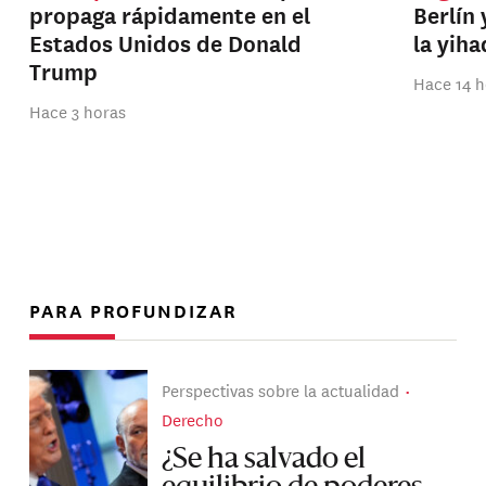
propaga rápidamente en el
Berlín 
Estados Unidos de Donald
la yih
Trump
Hace 14 h
Hace 3 horas
PARA PROFUNDIZAR
Perspectivas sobre la actualidad
Derecho
¿Se ha salvado el