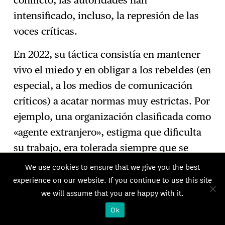
intensificado, incluso, la represión de las
voces críticas.
En 2022, su táctica consistía en mantener
vivo el miedo y en obligar a los rebeldes (en
especial, a los medios de comunicación
críticos) a acatar normas muy estrictas. Por
ejemplo, una organización clasificada como
«agente extranjero», estigma que dificulta
su trabajo, era tolerada siempre que se
atuviera a estas onerosas y humillantes
We use cookies to ensure that we give you the best
restricciones. Otro ejemplo: es necesario
experience on our website. If you continue to use this site
we will assume that you are happy with it.
llevar una contabilidad muy detallada de
las menores entradas y salidas de dinero y,
Ok