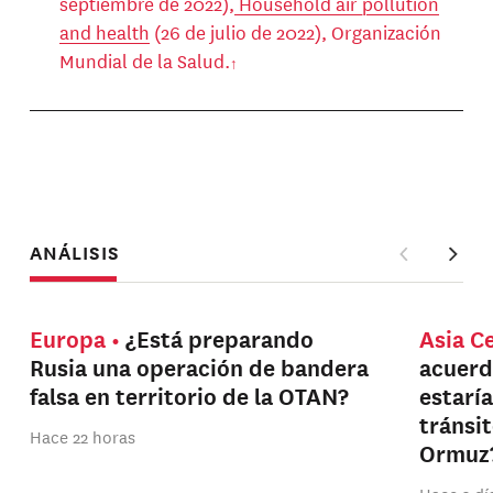
septiembre de 2022),
Household air pollution
and health
(26 de julio de 2022), Organización
Mundial de la Salud.
ANÁLISIS
Europa
¿Está preparando
Asia C
Rusia una operación de bandera
acuerd
falsa en territorio de la OTAN?
estarí
tránsi
Hace 22 horas
Ormuz