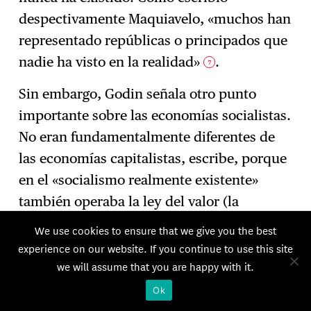
despectivamente Maquiavelo, «muchos han
representado repúblicas o principados que
nadie ha visto en la realidad»
.
7
Sin embargo, Godin señala otro punto
importante sobre las economías socialistas.
No eran fundamentalmente diferentes de
las economías capitalistas, escribe, porque
en el «socialismo realmente existente»
también operaba la ley del valor (la
producción se estimaba en valor de
We use cookies to ensure that we give you the best
cambio, no en valor de uso), las relaciones
experience on our website. If you continue to use this site
en las empresas eran jerárquicas y el
we will assume that you are happy with it.
«socialismo realmente existente» era (o
Ok
pudo haber sido; dejo esta cuestión