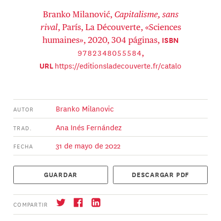
Branko Milanović,
Capitalisme, sans
rival
, París, La Découverte, «Sciences
ISBN
humaines», 2020, 304 páginas,
9782348055584
,
https://editionsladecouverte.fr/catalo
URL
gue/index-Le_capitalisme__sans_rival-
9782348055584.html
Branko Milanovic
AUTOR
Ana Inés Fernández
TRAD.
31 de mayo de 2022
FECHA
GUARDAR
DESCARGAR PDF
COMPARTIR