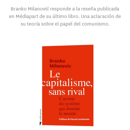
Branko Milanović responde a la reseña publicada
en Médiapart de su último libro. Una aclaración de
su teoría sobre el papel del comunismo.