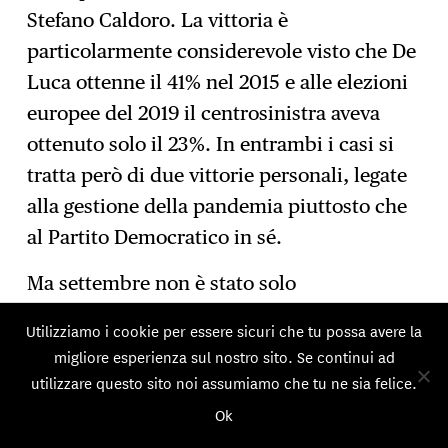
Stefano Caldoro. La vittoria è
particolarmente considerevole visto che De
Luca ottenne il 41% nel 2015 e alle elezioni
europee del 2019 il centrosinistra aveva
ottenuto solo il 23%. In entrambi i casi si
tratta però di due vittorie personali, legate
alla gestione della pandemia piuttosto che
al Partito Democratico in sé.
Ma settembre non è stato solo
caratterizzato da vittoria: il centrosinistra
Utilizziamo i cookie per essere sicuri che tu possa avere la
ha infatti perso le Marche, dove il
migliore esperienza sul nostro sito. Se continui ad
presidente uscente Luca Ceriscioli non è
utilizzare questo sito noi assumiamo che tu ne sia felice.
stato ricandidato e il suo sostituto Maurizio
Ok
Mangialardi ha perso di oltre 10 punti. Non