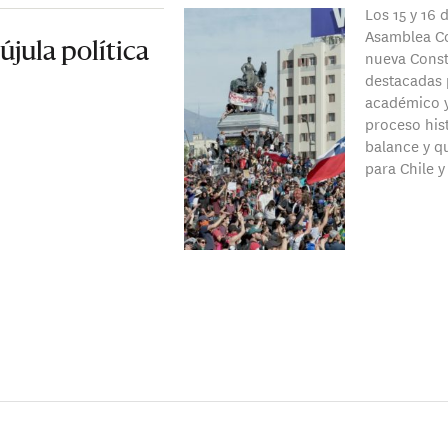
Los 15 y 16 
Asamblea Co
újula política
nueva Const
destacadas
académico y
proceso his
balance y q
para Chile 