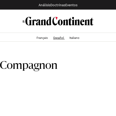
Análisis
Doctrinas
Eventos
Français
Español
Italiano
r Compagnon