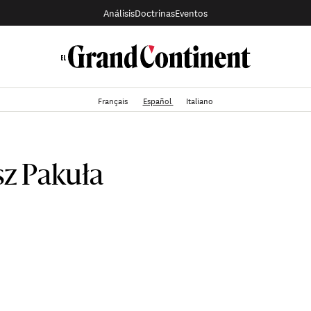
Análisis
Doctrinas
Eventos
Français
Español
Italiano
z Pakuła