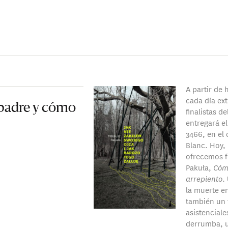
A partir de
cada día ext
padre y cómo
finalistas
de
entregará e
3466, en el
Blanc. Hoy,
ofrecemos f
Pakuła,
Cóm
arrepiento
.
la muerte e
también un 
asistenciale
derrumba, un