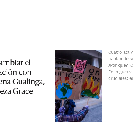
Cuatro acti
hablan de 
ambiar el
¿Por qué? ¿C
En la guerra
ación con
cruciales; e
ena Gualinga,
neza Grace