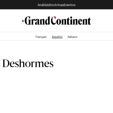
Análisis
Doctrinas
Eventos
Français
Español
Italiano
te Deshormes