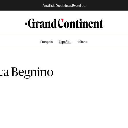
Análisis
Doctrinas
Eventos
Français
Español
Italiano
ca Begnino