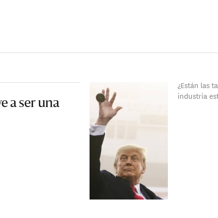
¿Están las t
industria e
ve a ser una