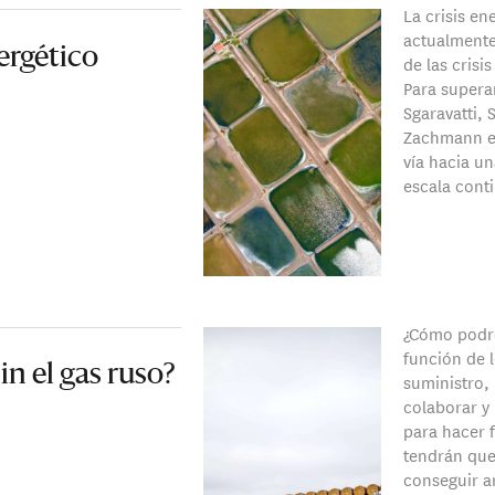
La crisis en
actualmente
ergético
de las crisi
Para supera
Sgaravatti, 
Zachmann e
vía hacia un
escala conti
¿Cómo podre
función de l
in el gas ruso?
suministro,
colaborar y 
para hacer f
tendrán que
conseguir ar