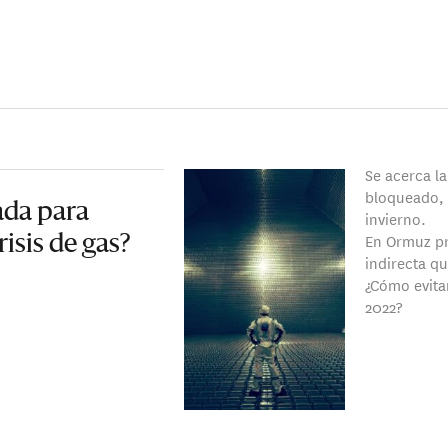
Se acerca la
bloqueado, 
ada para
invierno.
En Ormuz pr
isis de gas?
indirecta q
¿Cómo evita
2022?