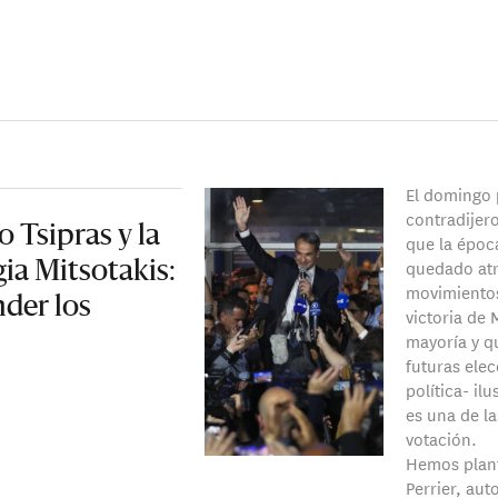
El domingo 
contradijer
 Tsipras y la
que la époc
quedado atr
gia Mitsotakis:
movimientos
der los
victoria de 
mayoría y q
futuras elec
política- il
es una de l
votación.
Hemos plant
Perrier, aut