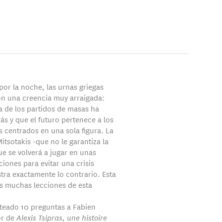
por la noche, las urnas griegas
on una creencia muy arraigada:
a de los partidos de masas ha
ás y que el futuro pertenece a los
 centrados en una sola figura. La
Mitsotakis -que no le garantiza la
ue se volverá a jugar en unas
ciones para evitar una crisis
ustra exactamente lo contrario. Esta
as muchas lecciones de esta
eado 10 preguntas a Fabien
or de
Alexis Tsipras, une histoire