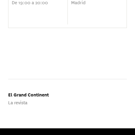
De 19:00 a 20:00
Madrid
El Grand Continent
La revista
Publicado por Groupe d'Études Géopolitiques.