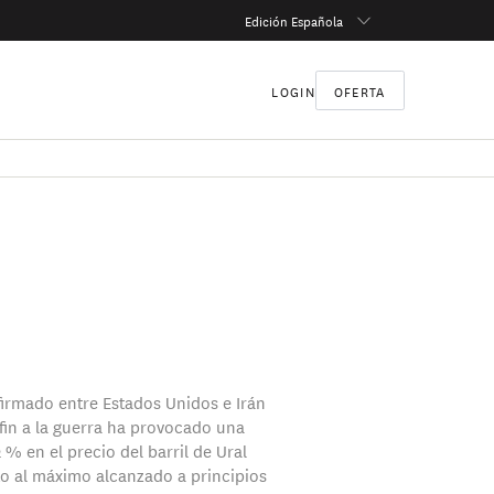
Edición Española
LOGIN
OFERTA
firmado entre Estados Unidos e Irán
fin a la guerra ha provocado una
 % en el precio del barril de Ural
o al máximo alcanzado a principios