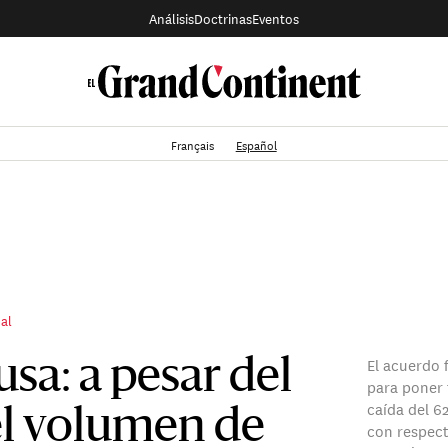
Análisis
Doctrinas
Eventos
Français
Español
nal
El acuerdo 
sa: a pesar del
para poner 
caída del 62
l volumen de
con respect