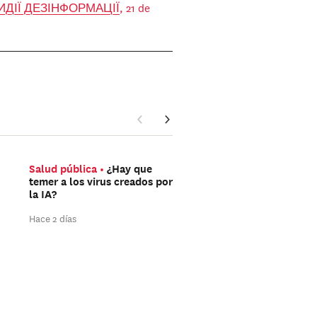
ОТИДІЇ ДЕЗІНФОРМАЦІЇ
, 21 de
Salud pública
¿Hay que
Asia Septentrional
temer a los virus creados por
Economía rusa: los dro
la IA?
ucranianos disparan la
exportaciones de crud
Hace 2 días
Hace 2 días