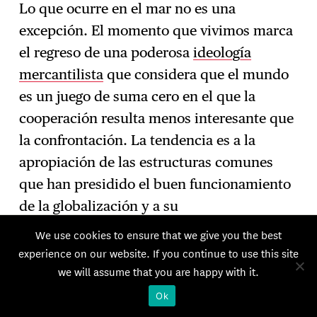
Lo que ocurre en el mar no es una
excepción. El momento que vivimos marca
el regreso de una poderosa
ideología
mercantilista
que considera que el mundo
es un juego de suma cero en el que la
cooperación resulta menos interesante que
la confrontación. La tendencia es a la
apropiación de las estructuras comunes
que han presidido el buen funcionamiento
de la globalización y a su
instrumentalización por parte de las
We use cookies to ensure that we give you the best
potencias que pueden pretender
experience on our website. If you continue to use this site
we will assume that you are happy with it.
controlarlas, desde SWIFT hasta Logink,
pasando por Ormuz, el trigo, el gas, el
Ok
petróleo, las tierras raras, el dólar, los chips