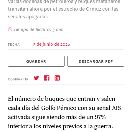
Varias docenas de petroleros y buques metaneros
transitan ahora por el estrecho de Ormuz con las
señales apagadas.
Tiempo de lectura: 3 min
5 de junio de 2026
FECHA
GUARDAR
DESCARGAR PDF
COMPARTIR
El número de buques que entran y salen
cada día del Golfo Pérsico con su señal AIS
Suscríbase
→
activada sigue siendo más de un 97%
inferior a los niveles previos a la guerra.