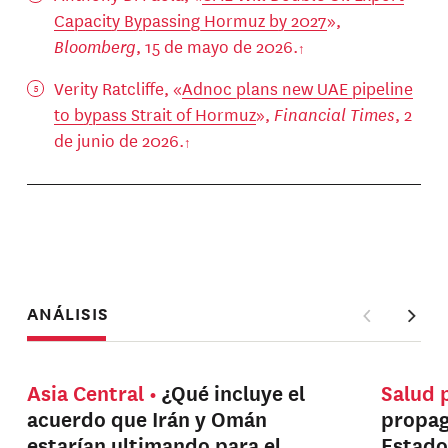
Capacity Bypassing Hormuz by 2027
»,
Bloomberg
, 15 de mayo de 2026.
Verity Ratcliffe, «
Adnoc plans new UAE pipeline
to bypass Strait of Hormuz
»,
Financial Times
, 2
de junio de 2026.
ANÁLISIS
Asia Central
¿Qué incluye el
Salud 
acuerdo que Irán y Omán
propag
estarían ultimando para el
Estado