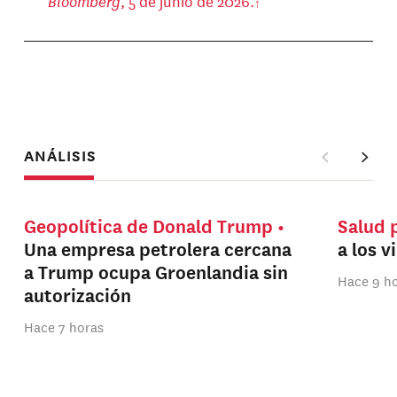
Bloomberg
, 5 de junio de 2026.
ANÁLISIS
Geopolítica de Donald Trump
Salud 
Una empresa petrolera cercana
a los v
a Trump ocupa Groenlandia sin
Hace 9 h
autorización
Hace 7 horas