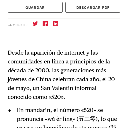
GUARDAR
DESCARGAR PDF
COMPARTIR
Desde la aparición de internet y las
Suscríbase
→
comunidades en línea a principios de la
década de 2000, las generaciones más
jóvenes de China celebran cada año, el 20
de mayo, un San Valentín informal
conocido como «520».
En mandarín, el número «520» se
pronuncia «wǔ èr líng» (五二零), lo que
es casi un homófono de «te quiero» (我