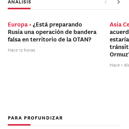
ANÁLISIS
Europa
¿Está preparando
Asia C
Rusia una operación de bandera
acuerd
falsa en territorio de la OTAN?
estarí
tránsi
Hace 12 horas
Ormuz
Hace 1 dí
PARA PROFUNDIZAR