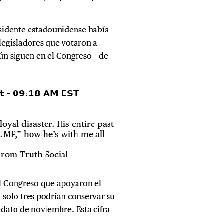
esidente estadounidense había
 legisladores que votaron a
aún siguen en el Congreso— de
𝘀𝘁 – 𝟬𝟵:𝟭𝟴 𝗔𝗠 𝗘𝗦𝗧
loyal disaster. His entire past
UMP,” how he’s with me all
rom Truth Social
el Congreso que apoyaron el
solo tres podrían conservar su
ndato de noviembre. Esta cifra