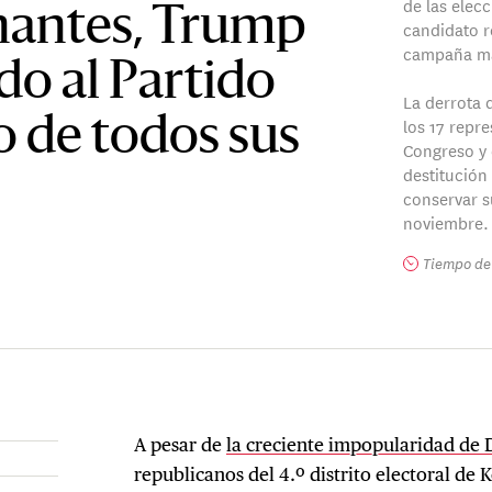
de las elec
nantes, Trump
candidato r
campaña más
do al Partido
La derrota 
los 17 repr
 de todos sus
Congreso y 
destitución
conservar s
noviembre.
Tiempo de 
A pesar de
la creciente impopularidad de
republicanos del 4.º distrito electoral de