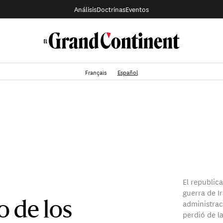
Análisis
Doctrinas
Eventos
Français
Español
El republic
guerra de Ir
administrac
o de los
perdió de l