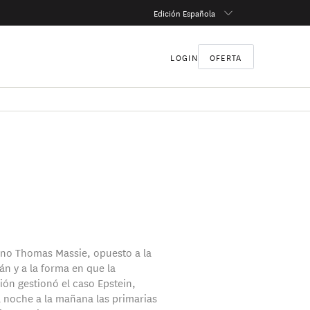
Edición Española
LOGIN
OFERTA
ano Thomas Massie, opuesto a la
án y a la forma en que la
ión gestionó el caso Epstein,
a noche a la mañana las primarias