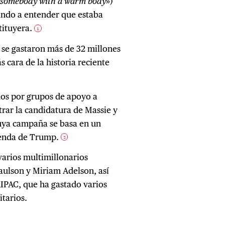
 somebody with a warm body
»)
dando a entender que estaba
tituyera.
1
 se gastaron más de 32 millones
s cara de la historia reciente
dos por grupos de apoyo a
trar la candidatura de Massie y
cuya campaña se basa en un
genda de Trump.
2
varios multimillonarios
aulson y Miriam Adelson, así
AIPAC, que ha gastado varios
itarios.