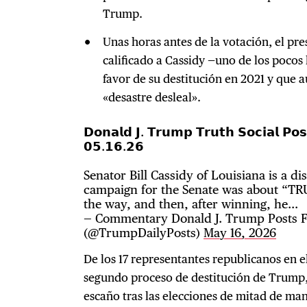
Trump.
Unas horas antes de la votación, el pr
calificado a Cassidy —uno de los pocos
favor de su destitución en 2021 y que 
«desastre desleal».
𝗗𝗼𝗻𝗮𝗹𝗱 𝗝. 𝗧𝗿𝘂𝗺𝗽 𝗧𝗿𝘂𝘁𝗵 𝗦𝗼𝗰𝗶𝗮𝗹 𝗣
𝟬𝟱.𝟭𝟲.𝟮𝟲
Senator Bill Cassidy of Louisiana is a dis
campaign for the Senate was about “TR
the way, and then, after winning, he…
— Commentary Donald J. Trump Posts F
(@TrumpDailyPosts)
May 16, 2026
De los 17 representantes republicanos en 
segundo proceso de destitución de Trump, 
escaño tras las elecciones de mitad de ma