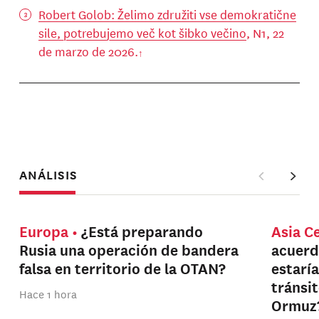
Robert Golob: Želimo združiti vse demokratične
sile, potrebujemo več kot šibko večino
, N1, 22
de marzo de 2026.
ANÁLISIS
Europa
¿Está preparando
Asia C
Rusia una operación de bandera
acuerd
falsa en territorio de la OTAN?
estarí
tránsi
Hace 1 hora
Ormuz