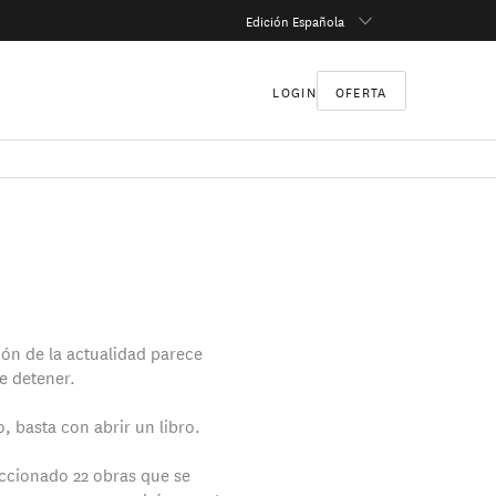
Edición Española
LOGIN
OFERTA
ión de la actualidad parece
e detener.
, basta con abrir un libro.
ccionado 22 obras que se