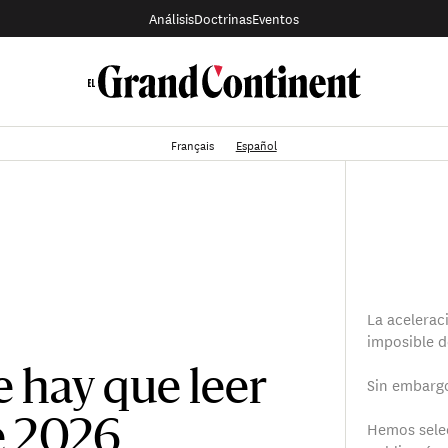
Análisis
Doctrinas
Eventos
Français
Español
La acelerac
imposible d
e hay que leer
Sin embargo
Hemos sele
e 2026