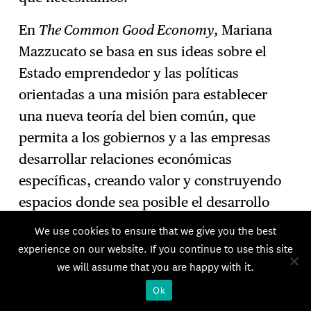
En
The Common Good Economy
, Mariana
Mazzucato se basa en sus ideas sobre el
Estado emprendedor y las políticas
orientadas a una misión para establecer
una nueva teoría del bien común, que
permita a los gobiernos y a las empresas
desarrollar relaciones económicas
específicas, creando valor y construyendo
espacios donde sea posible el desarrollo
humano. Sostiene que la forma en que
We use cookies to ensure that we give you the best
alcanzamos nuestros objetivos colectivos —
experience on our website. If you continue to use this site
mediante la acción colectiva, la
we will assume that you are happy with it.
participación y la reciprocidad— es tan
Ok
importante como la naturaleza de dichos