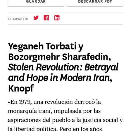
GUARDAR
DESCARGAR PDF
COMPARTIR
Yeganeh Torbati y
Bozorgmehr Sharafedin,
Suscríbase
→
Stolen Revolution: Betrayal
and Hope in Modern Iran
,
Knopf
«En 1979, una revolución derrocó la
monarquía iraní, impulsada por las
aspiraciones del pueblo a la justicia social y
la libertad política. Pero en los años