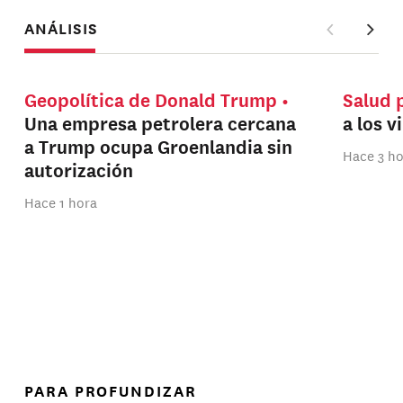
ANÁLISIS
Geopolítica de Donald Trump
Salud 
Una empresa petrolera cercana
a los v
a Trump ocupa Groenlandia sin
Hace 3 h
autorización
Hace 1 hora
PARA PROFUNDIZAR