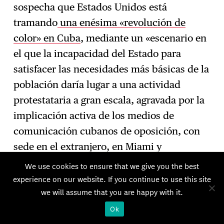
sospecha que Estados Unidos está
tramando
una enésima «revolución de
color» en Cuba
, mediante un «escenario en
el que la incapacidad del Estado para
satisfacer las necesidades más básicas de la
población daría lugar a una actividad
protestataria a gran escala, agravada por la
implicación activa de los medios de
comunicación cubanos de oposición, con
sede en el extranjero, en Miami y
Madrid».
Así, el Ministerio y los
8
We use cookies to ensure that we give you the best
comentaristas pro-Kremlin no pretenden
experience on our website. If you continue to use this site
we will assume that you are happy with it.
generalizar el concepto de «revolución de
color» con fines analíticos, sino imponer
Ok