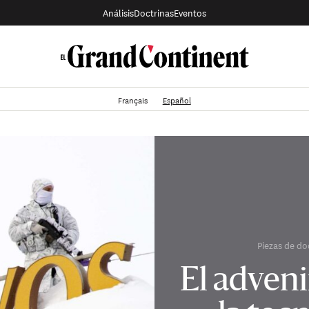
Análisis
Doctrinas
Eventos
Français
Español
Piezas de do
El adven