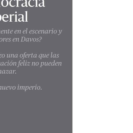
nocracia
erial
ente en el escenario y
dores en Davos?
 una oferta que las
ización feliz no pueden
hazar.
 nuevo imperio.