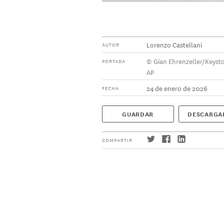
Lorenzo Castellani
AUTOR
© Gian Ehrenzeller/Keysto
PORTADA
AP
24 de enero de 2026
FECHA
GUARDAR
DESCARGA
COMPARTIR
Suscríbase
→