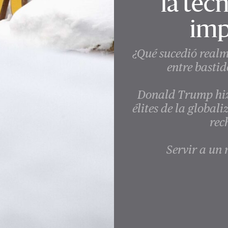
la tec
imp
¿Qué sucedió realm
entre basti
Donald Trump hizo
élites de la global
rec
Servir a un