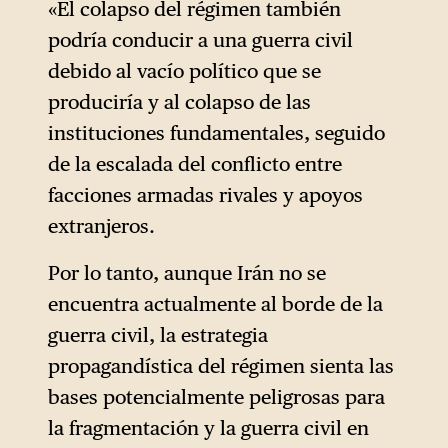
«El colapso del régimen también
aquí que el intervencionismo
podría conducir a una guerra civil
militar debería ir acompañado
debido al vacío político que se
de una estrategia agresiva de
produciría y al colapso de las
influencia sobre los miembros
instituciones fundamentales, seguido
de la diáspora. Una vez más,
de la escalada del conflicto entre
traza una línea de continuidad
facciones armadas rivales y apoyos
con la tradición
extranjeros.
estadounidense.
Por lo tanto, aunque Irán no se
encuentra actualmente al borde de la
guerra civil, la estrategia
propagandística del régimen sienta las
bases potencialmente peligrosas para
la fragmentación y la guerra civil en