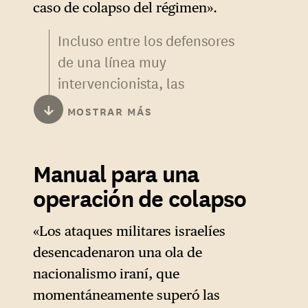
caso de colapso del régimen».
Incluso entre los defensores
de una línea muy
intervencionista, las
experiencias de Irak y
↓
MOSTRAR MÁS
Afganistán constituyen un
trauma. El autor advierte aquí
Manual para una
del riesgo bien identificado de
que el colapso del régimen se
operación de colapso
convierta en caos.
«Los ataques militares israelíes
A lo largo del informe, el
desencadenaron una ola de
intervencionismo se sitúa en
nacionalismo iraní, que
una línea divisoria: si bien el
momentáneamente superó las
autor se opone a la creencia