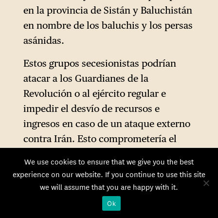
en la provincia de Sistán y Baluchistán
en nombre de los baluchis y los persas
asánidas.
Estos grupos secesionistas podrían
atacar a los Guardianes de la
Revolución o al ejército regular e
impedir el desvío de recursos e
ingresos en caso de un ataque externo
contra Irán. Esto comprometería el
desarrollo militar y de infraestructuras
We use cookies to ensure that we give you the best
de Irán en el centro del país y
experience on our website. If you continue to use this site
contribuiría al colapso del régimen.
we will assume that you are happy with it.
Ok
No es algo sin precedentes. En 2007, la