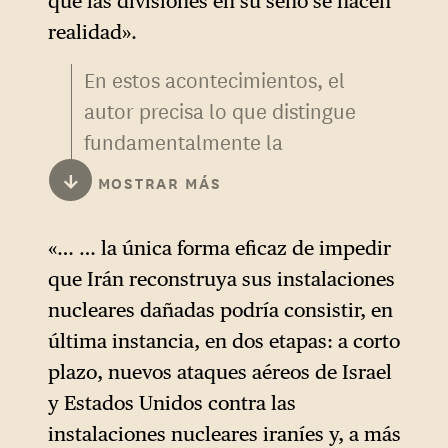
que las divisiones en su seno se hacen
realidad».
En estos acontecimientos, el
autor precisa lo que distingue
fundamentalmente la
intervención que él desea en
↓
MOSTRAR MÁS
Irán de otras operaciones
como
el secuestro de Nicolás
«… … la única forma eficaz de impedir
Maduro en Caracas durante la
que Irán reconstruya sus instalaciones
operación «Absolute
nucleares dañadas podría consistir, en
Resolve»
.
última instancia, en dos etapas: a corto
Aunque tal acto podría tener
plazo, nuevos ataques aéreos de Israel
una influencia considerable
y Estados Unidos contra las
en términos de
instalaciones nucleares iraníes y, a más