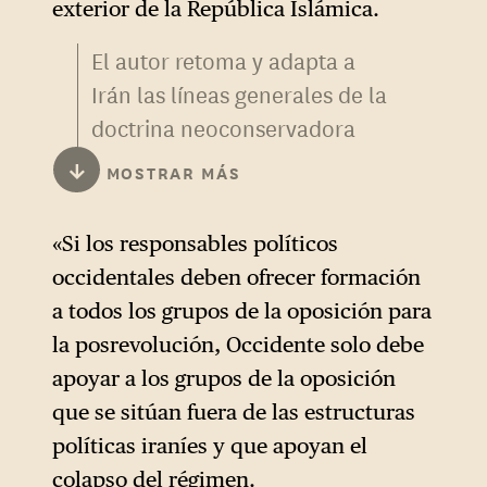
exterior de la República Islámica.
El autor retoma y adapta a
Irán las líneas generales de la
doctrina neoconservadora
que ha guiado la política
↓
MOSTRAR MÁS
estadounidense en su «guerra
contra el terrorismo». Sin
«Si los responsables políticos
embargo, el marco teórico ya
occidentales deben ofrecer formación
no es el del «imperio
a todos los grupos de la oposición para
benévolo» de Robert Kagan o
la posrevolución, Occidente solo debe
el del segundo discurso de
apoyar a los grupos de la oposición
investidura de Bush: ya no se
que se sitúan fuera de las estructuras
trata de exportar la
políticas iraníes y que apoyan el
democracia estadounidense
colapso del régimen.