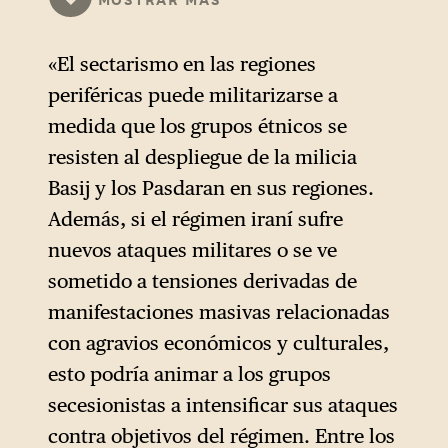
intervencionismo de Seener
se inscribe en la tradición
«El sectarismo en las regiones
neoconservadora al apoyarse
periféricas puede militarizarse a
en medios clave como la
medida que los grupos étnicos se
televisión, las ONG y la ayuda
resisten al despliegue de la milicia
secreta. Sorprendentemente,
Basij y los Pasdaran en sus regiones.
el informe no recomienda la
Además, si el régimen iraní sufre
puesta en marcha de una
nuevos ataques militares o se ve
estrategia más integrada y
sometido a tensiones derivadas de
agresiva en línea.
manifestaciones masivas relacionadas
con agravios económicos y culturales,
esto podría animar a los grupos
secesionistas a intensificar sus ataques
contra objetivos del régimen. Entre los