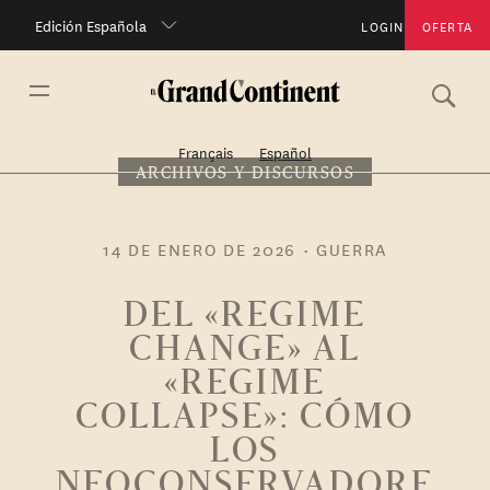
Edición Española
LOGIN
OFERTA
Français
Español
ARCHIVOS Y DISCURSOS
14 DE ENERO DE 2026
•
GUERRA
DEL «REGIME
CHANGE» AL
«REGIME
COLLAPSE»: CÓMO
LOS
NEOCONSERVADORE