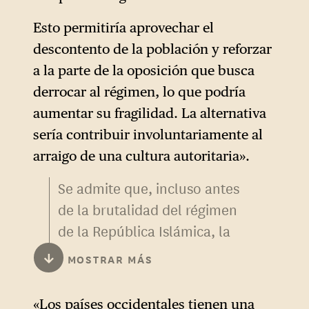
al mundo para garantizar la
estabilidad global, sino de
Esto permitiría aprovechar el
defender los intereses de
descontento de la población y reforzar
Occidente estableciendo las
a la parte de la oposición que busca
condiciones para contener el
derrocar al régimen, lo que podría
terrorismo, que Irán financia
aumentar su fragilidad. La alternativa
en el Golfo Pérsico.
sería contribuir involuntariamente al
arraigo de una cultura autoritaria».
En este sentido, este
Se admite que, incluso antes
aggiornamento
sigue la línea
de la brutalidad del régimen
del primer informe de Seener
de la República Islámica, la
sobre la disuasión.
instauración de la dinastía
↓
MOSTRAR MÁS
Sin embargo, aporta un matiz
Pahlavi mediante la operación
doctrinal importante: ya no se
Ajax, dirigida por la CIA y
«Los países occidentales tienen una
trata de «cambiar» el