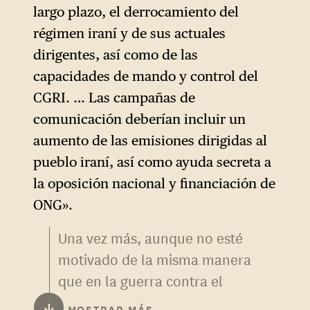
representación, «decapitar» al
largo plazo, el derrocamiento del
régimen privándolo del
régimen iraní y de sus actuales
ayatolá Jamenei no sería
dirigentes, así como de las
suficiente para derrocarlo. Al
capacidades de mando y control del
igual que en las operaciones
CGRI. … Las campañas de
encubiertas de la CIA, Estados
comunicación deberían incluir un
Unidos e Israel deberían
aumento de las emisiones dirigidas al
utilizar todas las palancas de
pueblo iraní, así como ayuda secreta a
la desinformación para crear
la oposición nacional y financiación de
divisiones entre las facciones
ONG».
rivales dentro del régimen y
Una vez más, aunque no esté
provocar su desintegración.
motivado de la misma manera
que en la guerra contra el
terrorismo, el
↓
MOSTRAR MÁS