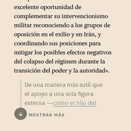
otras agencias de
excelente oportunidad de
régimen, sino de provocar su
contraespionaje, contribuyó a
complementar su intervencionismo
«colapso» sin pretender
esa «cultura autoritaria» que
militar reconociendo a los grupos de
controlar lo que suceda
el autor recomienda
oposición en el exilio y en Irán, y
después, pero dejándose el
erradicar.
coordinando sus posiciones para
margen de maniobra
mitigar los posibles efectos negativos
necesario para hacerlo si
del colapso del régimen durante la
fuera necesario.
transición del poder y la autoridad».
De una manera más sutil que
el apoyo a una sola figura
externa —
como el hijo del
sha, Reza Pahlavi, impulsado
↓
MOSTRAR MÁS
por Israel y Estados Unidos
—,
el autor del informe sugiere