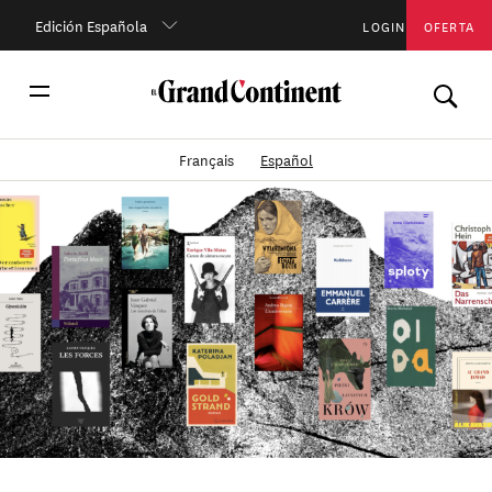
Edición Española
LOGIN
OFERTA
Français
Español