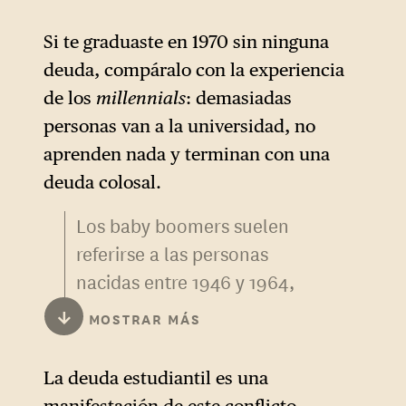
del Congreso, que dijo a
Newsmax
sobre Zohran
Si te graduaste en 1970 sin ninguna
Mamdani: «No sólo es
deuda, compáralo con la experiencia
comunista, sino también
de los
millennials
: demasiadas
yihadista… Las dos peores
personas van a la universidad, no
ideologías antiamericanas se
aprenden nada y terminan con una
combinan en él».
deuda colosal.
Varios memes y declaraciones
Los baby boomers suelen
asociados al mundo MAGA
referirse a las personas
han tratado de imponer un
nacidas entre 1946 y 1964,
marco narrativo a la elección
durante el auge demográfico
↓
MOSTRAR MÁS
del primer alcalde musulmán
que siguió a la Segunda
de Nueva York en la línea de
Guerra Mundial. La
La deuda estudiantil es una
una guerra cultural y
generación X corresponde
manifestación de este conflicto