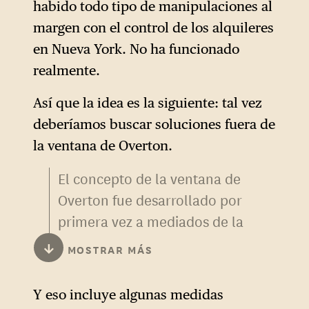
habido todo tipo de manipulaciones al
margen con el control de los alquileres
en Nueva York. No ha funcionado
realmente.
Así que la idea es la siguiente: tal vez
deberíamos buscar soluciones fuera de
la ventana de Overton.
El concepto de la ventana de
Overton fue desarrollado por
primera vez a mediados de la
década de 1990 por Joe
↓
MOSTRAR MÁS
Overton para referirse al
abanico de ideas
Y eso incluye algunas medidas
consideradas políticamente