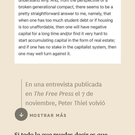
En una entrevista publicada
en
The Free Press
el 7 de
noviembre, Peter Thiel volvió
sobre sus palabras y amplió el
↓
MOSTRAR MÁS
marco de su análisis.
Si todo lo que puedes decir es que