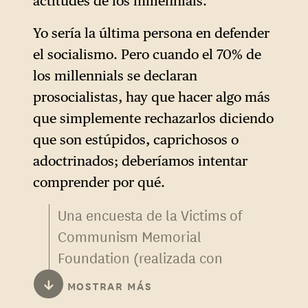
actitudes de los millennials.
parte del círculo son todas
figuras destacadas de
Yo sería la última persona en defender
Facebook: Sheryl Sandberg,
el socialismo. Pero cuando el 70% de
antigua miembro del Tesoro
los millennials se declaran
estadounidense bajo Bill
prosocialistas, hay que hacer algo más
Clinton, era la directora de
que simplemente rechazarlos diciendo
operaciones (COO) del grupo
que son estúpidos, caprichosos o
y desempeñó un papel
adoctrinados; deberíamos intentar
fundamental en la
comprender por qué.
transformación de la red
Una encuesta de la Victims of
social en un gigante mundial
Communism Memorial
de la publicidad digital entre
Foundation (realizada con
2008 y 2022. Mark
YouGov) sobre las «
Actitudes
↓
MOSTRAR MÁS
Andreessen, a quien nuestros
de Estados Unidos hacia el