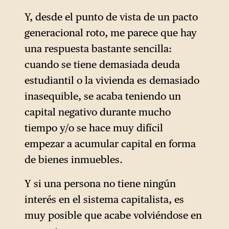
lectores
conocen
bien
, es un
socialismo, el comunismo y el
empresario, inversor y
Y, desde el punto de vista de un pacto
colectivismo
» indicaba que,
pionero de Internet,
generacional roto, me parece que hay
en 2019, el 70% de las
cofundador de Netscape —
una respuesta bastante sencilla:
personas nacidas entre 1981 y
uno de los primeros
cuando se tiene demasiada deuda
1996 afirmaban que eran «al
navegadores web— y del
estudiantil o la vivienda es demasiado
menos bastante propensas» a
fondo de capital riesgo
inasequible, se acaba teniendo un
votar por un candidato que se
Andreessen Horowitz (a16z),
capital negativo durante mucho
declarara socialista.
que financia numerosas
tiempo y/o se hace muy difícil
empresas tecnológicas (como
empezar a acumular capital en forma
Airbnb, Coinbase u OpenAI).
de bienes inmuebles.
También forma parte del
Y si una persona no tiene ningún
consejo de administración de
interés en el sistema capitalista, es
Meta (Facebook) desde 2008
muy posible que acabe volviéndose en
y está considerado como una