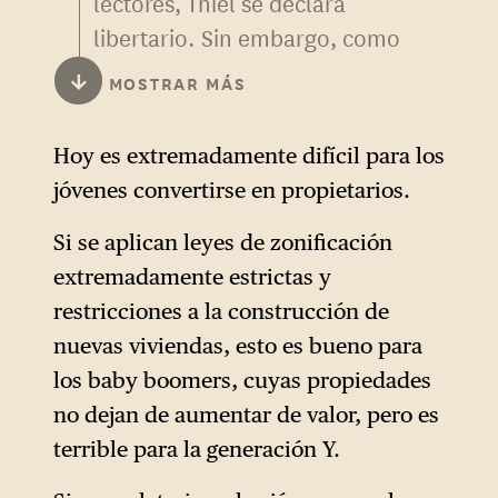
lectores, Thiel se declara
libertario. Sin embargo, como
señalaba el pensador
↓
MOSTRAR MÁS
conservador John Gray, «su
forma de pensar combina
Hoy es extremadamente difícil para los
ciertos aspectos de las críticas
jóvenes convertirse en propietarios.
libertarias y marxistas a
nuestro actual régimen
Si se aplican leyes de zonificación
económico»
.
extremadamente estrictas y
1
restricciones a la construcción de
nuevas viviendas, esto es bueno para
los baby boomers, cuyas propiedades
no dejan de aumentar de valor, pero es
terrible para la generación Y.