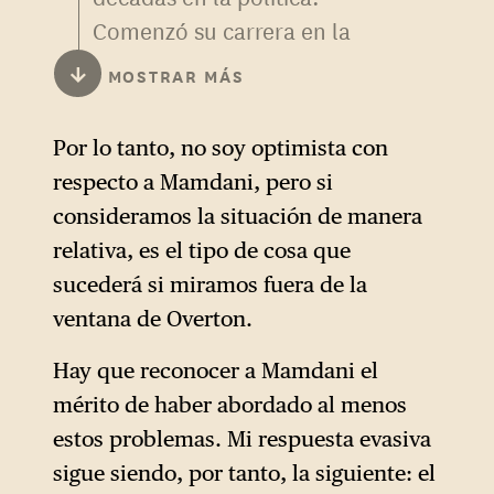
Comenzó su carrera en la
década de 1980 como asesor,
↓
MOSTRAR MÁS
luego fue elegido miembro de
la Asamblea del Estado de
Por lo tanto, no soy optimista con
Nueva York, antes de
respecto a Mamdani, pero si
convertirse en fiscal general
consideramos la situación de manera
del estado en 2007 y,
relativa, es el tipo de cosa que
finalmente, gobernador de
sucederá si miramos fuera de la
2011 a 2021, cargo del que
ventana de Overton.
dimitió a causa de un
escándalo sexual.
Hay que reconocer a Mamdani el
mérito de haber abordado al menos
estos problemas. Mi respuesta evasiva
sigue siendo, por tanto, la siguiente: el