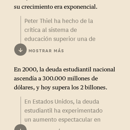
su crecimiento era exponencial.
Peter Thiel ha hecho de la
crítica al sistema de
educación superior una de
sus prioridades, llegando
↓
MOSTRAR MÁS
incluso a conceder becas de
100.000 dólares para que los
En 2000, la deuda estudiantil nacional
jóvenes abandonen la
ascendía a 300.000 millones de
universidad y creen su propia
dólares, y hoy supera los 2 billones.
empresa en lugar de
En Estados Unidos, la deuda
continuar sus estudios.
estudiantil ha experimentado
Ya en 2011 habló de una
un aumento espectacular en
«
education bubble
», una
las últimas dos décadas. En