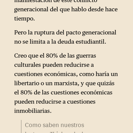
civilizacional entre el
aproximadamente a los
generacional del que hablo desde hace
Occidente judeocristiano y el
nacidos entre 1965 y 1980,
tiempo.
islam. También se han
mientras que los millennials
difundido ampliamente, por
(o generación Y) son los
Pero la ruptura del pacto generacional
ejemplo, imágenes que
nacidos entre 1981 y 1996.
no se limita a la deuda estudiantil.
comparan la elección de
Mamdani con la caída de las
Creo que el 80% de las guerras
torres gemelas.
culturales pueden reducirse a
cuestiones económicas, como haría un
libertario o un marxista, y que quizás
el 80% de las cuestiones económicas
pueden reducirse a cuestiones
inmobiliarias.
Como saben nuestros