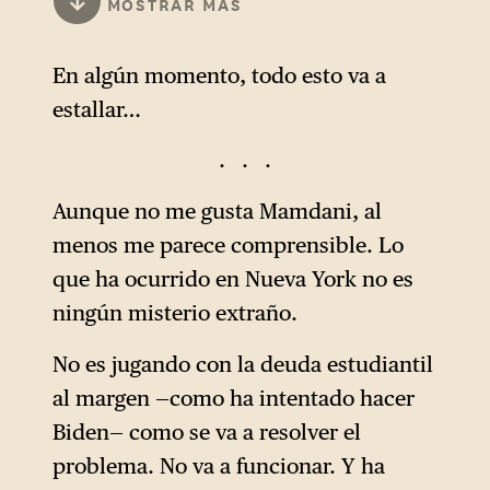
↓
MOSTRAR MÁS
burbuja educativa: «Una
2000, la deuda estudiantil
verdadera burbuja es cuando
federal ascendía a unos
En algún momento, todo esto va a
algo está sobrevalorado y es
318.000 millones de dólares;
estallar…
objeto de una intensa
hoy supera los 1,8 billones de
creencia… La educación es
dólares.
. . .
quizás lo único en lo que la
Este aumento refleja el
gente todavía cree en Estados
Aunque no me gusta Mamdani, al
incremento de las tasas de
Unidos. Cuestionar la
menos me parece comprensible. Lo
matrícula, el mayor acceso al
educación es realmente
que ha ocurrido en Nueva York no es
crédito estudiantil y la
peligroso. Es un tabú
ningún misterio extraño.
creciente dependencia de los
absoluto. Es como decirle al
No es jugando con la deuda estudiantil
hogares de los préstamos
mundo entero que Papá Noel
al margen —como ha intentado hacer
para financiar la educación
no existe»
.
2
Biden— como se va a resolver el
superior.
problema. No va a funcionar. Y ha