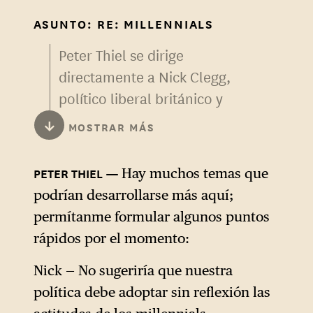
ASUNTO: RE: MILLENNIALS
Peter Thiel se dirige
directamente a Nick Clegg,
político liberal británico y
exviceprimer ministro del
↓
MOSTRAR MÁS
Reino Unido (2010-2015), que
acababa de ser contratado en
Hay muchos temas que
2018 por Mark Zuckerberg
podrían desarrollarse más aquí;
para ser vicepresidente de
permítanme formular algunos puntos
asuntos globales y
rápidos por el momento:
comunicaciones de Facebook
(ahora Meta).
Nick — No sugeriría que nuestra
política debe adoptar sin reflexión las
Las personas que forman