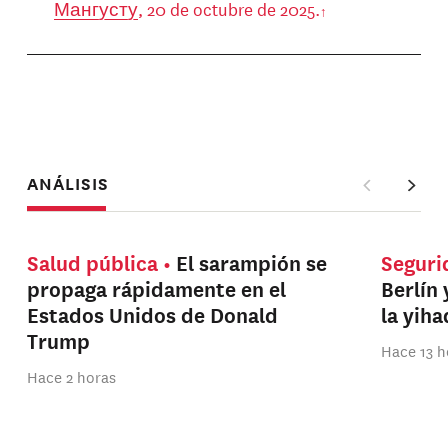
Мангусту
, 20 de octubre de 2025.
ANÁLISIS
Salud pública
El sarampión se
Seguri
propaga rápidamente en el
Berlín 
Estados Unidos de Donald
la yih
Trump
Hace 13 h
Hace 2 horas