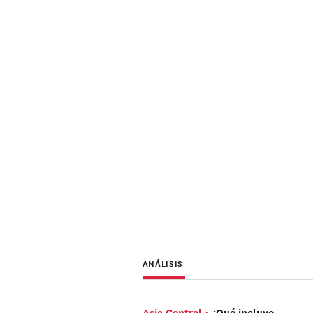
ANÁLISIS
Asia Central
¿Qué incluye