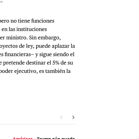
 pero no tiene funciones
 en las instituciones
mer ministro. Sin embargo,
yectos de ley, puede aplazar la
s financieras— y sigue siendo el
e pretende destinar el 5% de su
poder ejecutivo, es también la
Américas
Trump aún puede
Asia Oriental
Con V4-