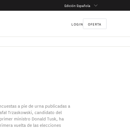
Edición Española
LOGIN
OFERTA
ncuestas a pie de urna publicadas a
Rafał Trzaskowski, candidato del
 primer ministro Donald Tusk, ha
rimera vuelta de las elecciones