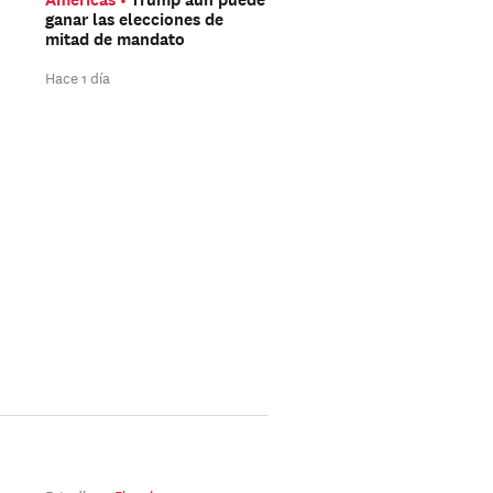
ganar las elecciones de
DeepSeek apuesta por l
mitad de mandato
barata y no por la carr
por la potencia
Hace 1 día
Hace 2 días