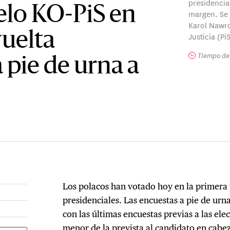
presidencia
elo KO-PiS en
margen. Se 
Karol Nawro
vuelta
Justicia (PiS
Tiempo de 
 pie de urna a
Los polacos han votado hoy en la primera 
presidenciales. Las encuestas a pie de urn
con las últimas encuestas previas a las el
menor de la prevista al candidato en cabe