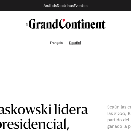
Análisis
Doctrinas
Eventos
Français
Español
Según las e
askowski lidera
las 21:00, 
partido del
presidencial,
ganado la p